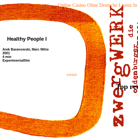
Online Casino Ohne Deutsche Lizenz In
Healthy People I
Arek Baranowski, Marc Witte
2001
4 min
Experimentalfilm
zurück
Top re