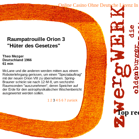
Online Casino Ohne Deutsche Lizenz In
Raumpatrouille Orion 3
"Hüter des Gesetzes"
Theo Mezger
Deutschland 1966
61 min
McLane und die anderen werden mitten aus einem
Roboterlehrgang gerissen, um einen "Spezialauftrag"
mit der neuen Orion VIII zu übernehmen. Spring-
Brauner schickt sie nach 12-M-8, um sechzehn
Raumsonden "auszunehmen", deren Speicher auf
der Erde für den astrophysikalischen Wochenbericht
ausgewertet werden sollen.
1
2
3
4
5
6
7
zurück
Top re