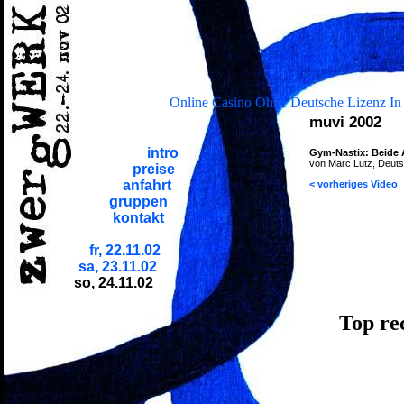
Online Casino Ohne Deutsche Lizenz In
muvi 2002
intro
Gym-Nastix: Beide
von Marc Lutz, Deuts
preise
anfahrt
< vorheriges Video
gruppen
kontakt
fr, 22.11.02
sa, 23.11.02
so, 24.11.02
Top re