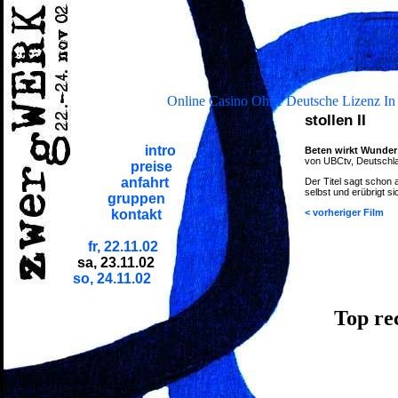
Online Casino Ohne Deutsche Lizenz In
stollen II
intro
Beten wirkt Wunder
von UBCtv, Deutschla
preise
anfahrt
Der Titel sagt schon 
selbst und erübrigt s
gruppen
< vorheriger Film
kontakt
fr, 22.11.02
sa, 23.11.02
so, 24.11.02
Top re