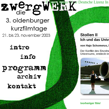
Online Casino Ohne Deutsche Lizenz In
Stollen II
Ich und das Uni
von Hajo Schomerus, 
Der Konflikt des Einze
Universums, entdeckt i
/vorheriger film/