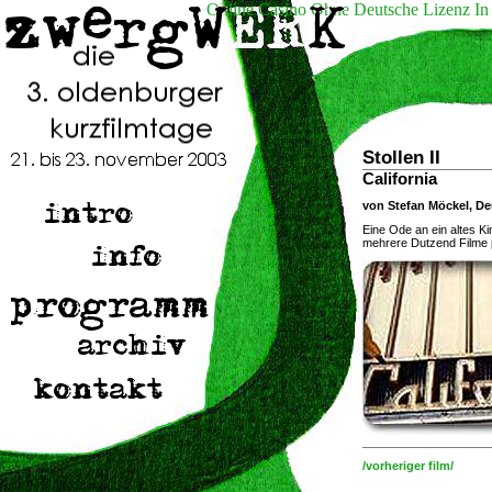
Online Casino Ohne Deutsche Lizenz In
Stollen II
California
von Stefan Möckel, De
Eine Ode an ein altes K
mehrere Dutzend Filme pr
/vorheriger film/