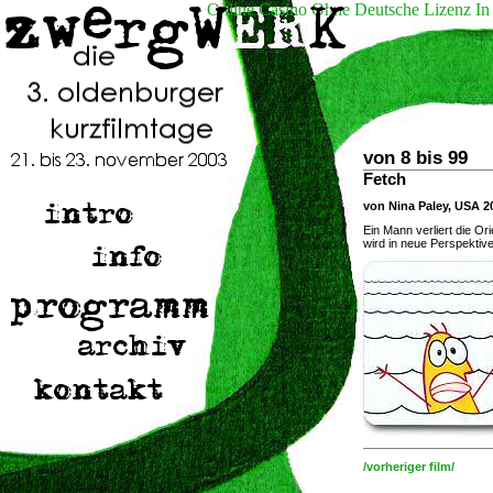
Online Casino Ohne Deutsche Lizenz In
von 8 bis 99
Fetch
von Nina Paley, USA 2
Ein Mann verliert die Or
wird in neue Perspektiv
/vorheriger film/