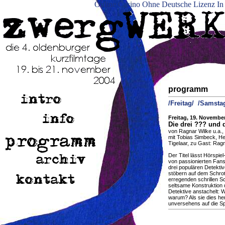
Online Casino Ohne Deutsche Lizenz In
programm
/Freitag/
/Samsta
Freitag, 19. November,
Die drei ??? und 
von Ragnar Wilke u.a.,
mit Tobias Simbeck, He
Tigelaar, zu Gast: Rag
Der Titel lässt Hörspie
von passionierten Fans 
drei populären Detekti
stöbern auf dem Schrot
erregenden schrillen S
seltsame Konstruktion 
Detektive anstachelt: 
warum? Als sie dies he
unversehens auf die Spu