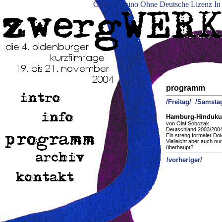
Online Casino Ohne Deutsche Lizenz In
programm
/Freitag/
/Samsta
Hamburg-Hinduku
von Olaf Sobczak
Deutschland 2003/2004
Ein streng formaler Do
Vielleicht aber auch n
überhaupt?
/vorheriger/