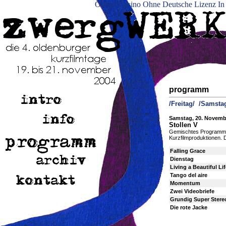
Online Casino Ohne Deutsche Lizenz In
programm
/Freitag/
/Samsta
Samstag, 20. November,
Stollen V
Gemischtes Programm mi
Kurzfilmproduktionen. De
Falling Grace
Dienstag
Living a Beautiful Lif
Tango del aire
Momentum
Zwei Videobriefe
Grundig Super Stere
Die rote Jacke