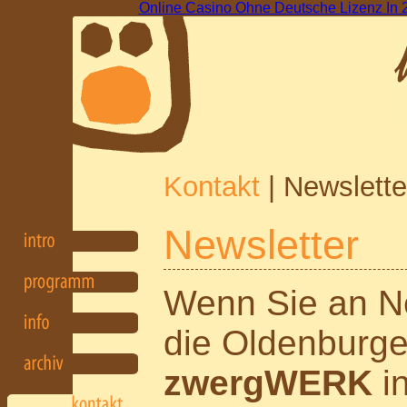
Online Casino Ohne Deutsche Lizenz In 
Kontakt
| Newslette
Newsletter
Wenn Sie an N
die Oldenburge
zwergWERK
in