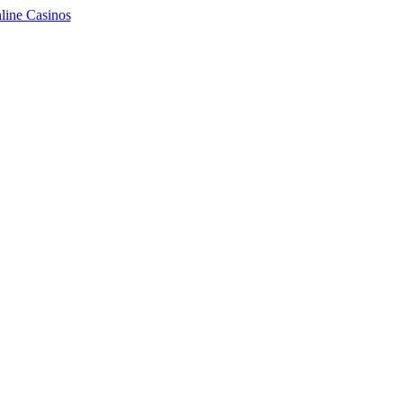
line Casinos