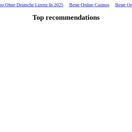
no Ohne Deutsche Lizenz In 2025
Beste Online Casinos
Beste On
Top recommendations