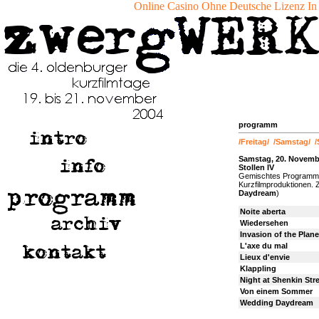
Online Casino Ohne Deutsche Lizenz In
programm
/Freitag/
/Samstag/
/
Samstag, 20. November
Stollen IV
Gemischtes Programm mi
Kurzfilmproduktionen. 
Daydream
)
Noite aberta
Wiedersehen
Invasion of the Plane
L'axe du mal
Lieux d'envie
Klappling
Night at Shenkin Str
Von einem Sommer
Wedding Daydream