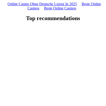
Online Casino Ohne Deutsche Lizenz In 2025
Beste Online
Casinos
Beste Online Casinos
Top recommendations