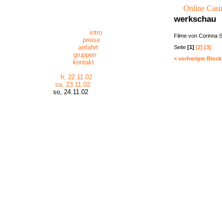
Online Casi
werkschau
intro
Filme von Corinna 
preise
anfahrt
Seite
[1]
[2]
[3]
gruppen
< vorheriger Block
kontakt
fr, 22.11.02
sa, 23.11.02
so, 24.11.02