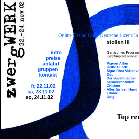
Online Casino Ohne Deutsche Lizenz In
stollen III
intro
Gemischtes Programm 
Kurzfilmproduktionen
preise
anfahrt
Pigeon Affair
Heiße Hunde
gruppen
Sigur Ròs: Viðrar vel
kontakt
Dog
Der Vogelforscher
Schneckentraum
fr, 22.11.02
Chicken
Alles für den Hund
sa, 23.11.02
Titanic
so, 24.11.02
Dolgi
Top re