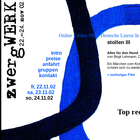
Online Casino Ohne Deutsche Lizenz In
stollen III
intro
Alles für den Hund
von Birgit Lehmann, 
preise
anfahrt
Ein Märchen vom Krei
scheint sich zu wiede
gruppen
< vorheriger Film
kontakt
fr, 22.11.02
sa, 23.11.02
so, 24.11.02
Top re