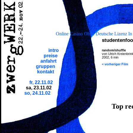
Online Casino Ohne Deutsche Lizenz In
studentenfoo
intro
random/shuffle
von Ulrich Kreienbri
preise
2002, 6 min
anfahrt
< vorheriger Film
gruppen
kontakt
fr, 22.11.02
sa, 23.11.02
so, 24.11.02
Top re