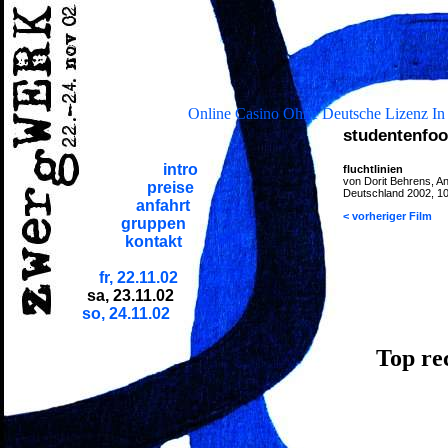
Online Casino Ohne Deutsche Lizenz In
studentenfoo
intro
fluchtlinien
von Dorit Behrens, An
preise
Deutschland 2002, 10
anfahrt
< vorheriger Film
gruppen
kontakt
fr, 22.11.02
sa, 23.11.02
so, 24.11.02
Top re