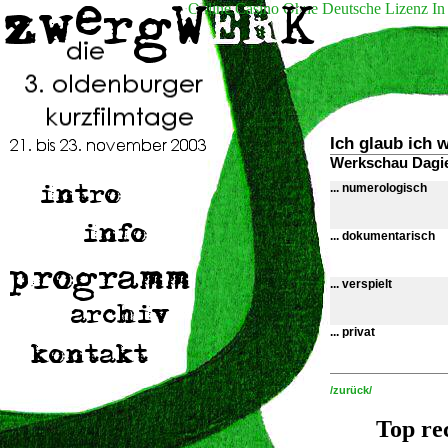
Online Casino Ohne Deutsche Lizenz In
Ich glaub ich 
Werkschau Dagi
... numerologisch
... dokumentarisch
... verspielt
... privat
/zurück/
Top re