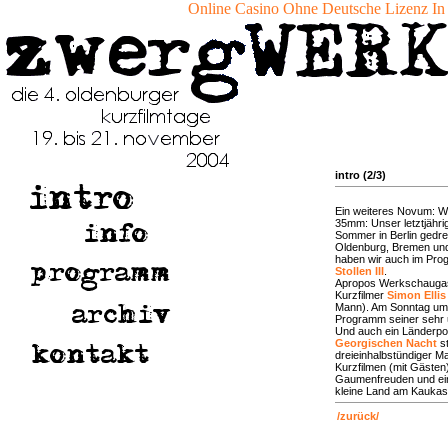
Online Casino Ohne Deutsche Lizenz In
intro (2/3)
Ein weiteres Novum: Wir
35mm: Unser letztjähri
Sommer in Berlin gedreh
Oldenburg, Bremen und
haben wir auch im Pro
Stollen III
.
Apropos Werkschaugast
Kurzfilmer
Simon Ellis
Mann). Am Sonntag um 
Programm seiner sehr 
Und auch ein Länderport
Georgischen Nacht
st
dreieinhalbstündiger M
Kurzfilmen (mit Gästen
Gaumenfreuden und ein
kleine Land am Kaukas
/zurück/