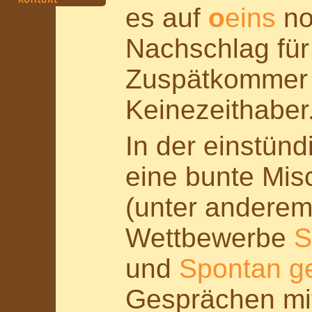
es auf
o
eins
no
Nachschlag für 
Zuspätkommer
Keinezeithaber
In der einstün
eine bunte Mis
(unter anderem
Wettbewerbe
S
und
Spontan g
Gesprächen mi