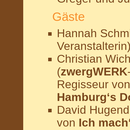
Gäste
Hannah Schmi
Veranstalterin
Christian Wi
(
zwergWERK
Regisseur vo
Hamburg‘s D
David Hugend
von
Ich mach