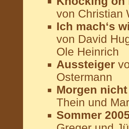
Knocking on
von Christia
Ich mach‘s w
von David Hug
Ole Heinrich
Aussteiger
vo
Ostermann
Morgen nicht 
Thein und Mar
Sommer 200
Greger und J