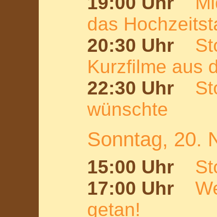
19:00 Uhr
Mi
das Hochzeits
20:30 Uhr
St
Kurzfilme aus 
22:30 Uhr
St
wünschte
Sonntag, 20.
15:00 Uhr
St
17:00 Uhr
We
getan!