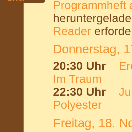
Programmheft 
heruntergelade
Reader
erforder
Donnerstag, 
20:30 Uhr
Er
Im Traum
22:30 Uhr
Ju
Polyester
Freitag, 18. 