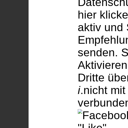
Datenschu
hier klick
aktiv und
Empfehlu
senden. 
Aktiviere
Dritte übe
i
.
nicht mi
verbunde