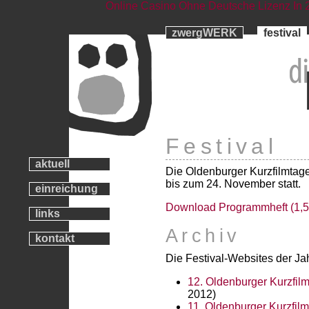
Online Casino Ohne Deutsche Lizenz In 
zwergWERK
festival
Festival
aktuell
Die Oldenburger Kurzfilmtag
bis zum 24. November statt.
einreichung
Download Programmheft (1,
links
Archiv
kontakt
Die Festival-Websites der Jah
12. Oldenburger Kurzfi
2012)
11. Oldenburger Kurzfi