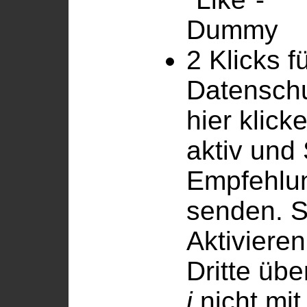
2 Klicks f
Datenschu
hier klick
aktiv und
Empfehlun
senden. 
Aktiviere
Dritte übe
i
.
nicht mi