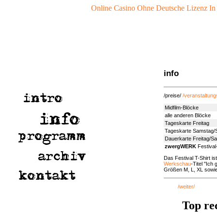
Online Casino Ohne Deutsche Lizenz In
info
/preise/
/veranstaltung
Midfilm-Blöcke
alle anderen Blöcke
Tageskarte Freitag
Tageskarte Samstag/
Dauerkarte Freitag/S
zwergWERK
Festival
Das Festival T-Shirt i
Werkschau
-Titel "Ich
Größen M, L, XL sowie 
/weiter/
Top re