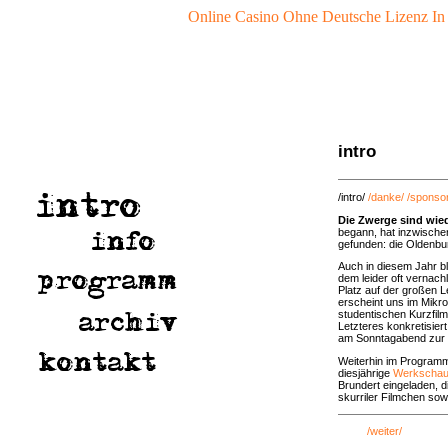
Online Casino Ohne Deutsche Lizenz In
intro
/intro/
/danke/
/sponso
Die Zwerge sind wied
begann, hat inzwischen
gefunden: die Oldenbu
Auch in diesem Jahr bl
dem leider oft vernach
Platz auf der großen 
erscheint uns im Mikr
studentischen Kurzfil
Letzteres konkretisie
am Sonntagabend zur „p
Weiterhin im Programm 
diesjährige
Werkscha
Brundert eingeladen, 
skurriler Filmchen so
/weiter/